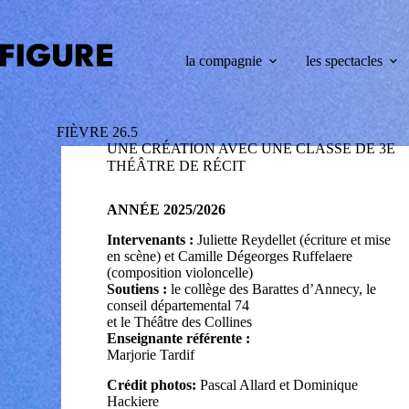
la compagnie
les spectacles
FIÈVRE 26.5
UNE CRÉATION AVEC UNE CLASSE DE 3E
THÉÂTRE DE RÉCIT
ANNÉE 2025/2026
Intervenants :
Juliette Reydellet (écriture et mise
en scène) et Camille Dégeorges Ruffelaere
(composition violoncelle)
Soutiens :
le collège des Barattes d’Annecy, le
conseil départemental 74
et le Théâtre des Collines
Enseignante référente :
Marjorie Tardif
Crédit photos:
Pascal Allard et Dominique
Hackiere