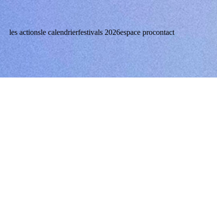
les actions
le calendrier
festivals 2026
espace pro
contact