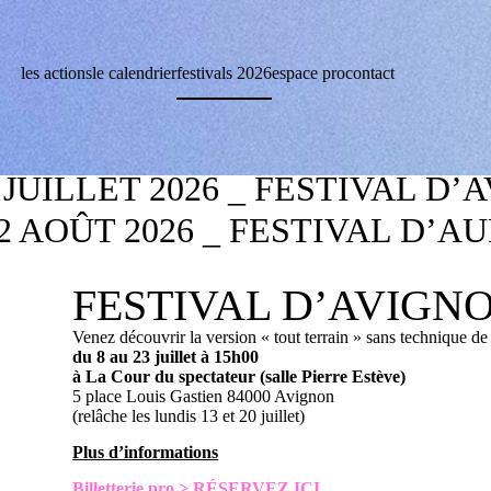
les actions
le calendrier
festivals 2026
espace pro
contact
3 JUILLET 2026 _ FESTIVAL D
22 AOÛT 2026 _ FESTIVAL D’A
FESTIVAL D’AVIGN
Venez découvrir la version « tout terrain » sans technique de
du 8 au 23 juillet à 15h00
à La Cour du spectateur (salle Pierre Estève)
5 place Louis Gastien 84000 Avignon
(relâche les lundis 13 et 20 juillet)
Plus d’informations
Billetterie pro >
RÉSERVEZ ICI