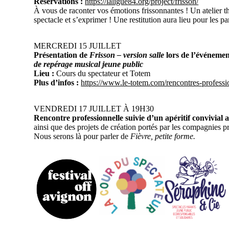
Réservations :
https://laligue84.org/project/frisson/
À vous de raconter vos émotions frissonnantes ! Un atelier thé
spectacle et s’exprimer ! Une restitution aura lieu pour les pare
MERCREDI 15 JUILLET
Présentation de
Frisson – version salle
lors de l’événem
de repérage musical jeune public
Lieu :
Cours du spectateur et Totem
Plus d’infos :
https://www.le-totem.com/rencontres-professi
VENDREDI 17 JUILLET À 19H30
Rencontre professionnelle suivie d’un apéritif convivial 
ainsi que des projets de création portés par les compagnies pr
Nous serons là pour parler de
Fièvre, petite forme.